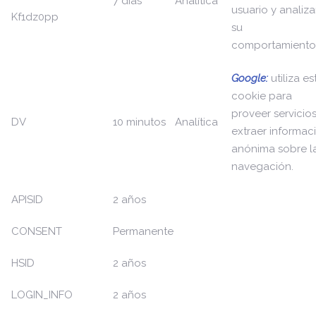
7 días
Analítica
usuario y analiza
Kf1dz0pp
su
comportamiento
Google:
utiliza es
cookie para
proveer servicios
DV
10 minutos
Analítica
extraer informac
anónima sobre l
navegación.
APISID
2 años
CONSENT
Permanente
HSID
2 años
LOGIN_INFO
2 años