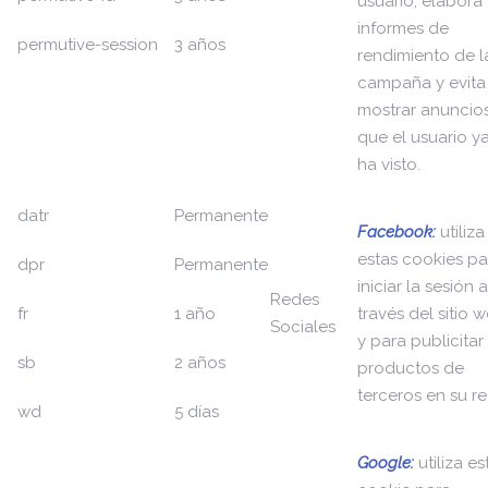
usuario, elabora
informes de
permutive-session
3 años
rendimiento de l
campaña y evita
mostrar anuncio
que el usuario y
ha visto.
datr
Permanente
Facebook:
utiliza
estas cookies pa
dpr
Permanente
iniciar la sesión a
Redes
fr
1 año
través del sitio 
Sociales
y para publicitar
sb
2 años
productos de
terceros en su re
wd
5 días
Google:
utiliza es