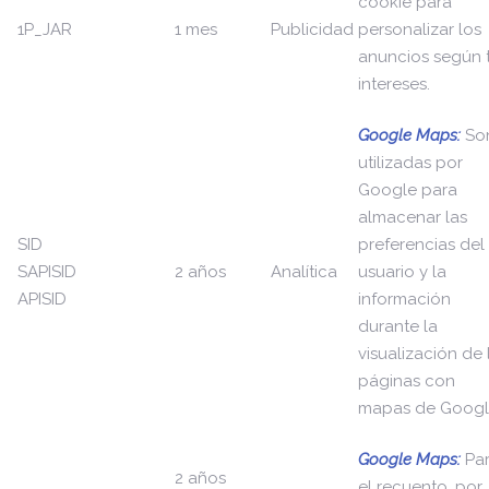
cookie para
1P_JAR
1 mes
Publicidad
personalizar los
anuncios según 
intereses.
Google Maps:
So
utilizadas por
Google para
almacenar las
SID
preferencias del
SAPISID
2 años
Analítica
usuario y la
APISID
información
durante la
visualización de 
páginas con
mapas de Googl
Google Maps:
Pa
2 años
el recuento, por