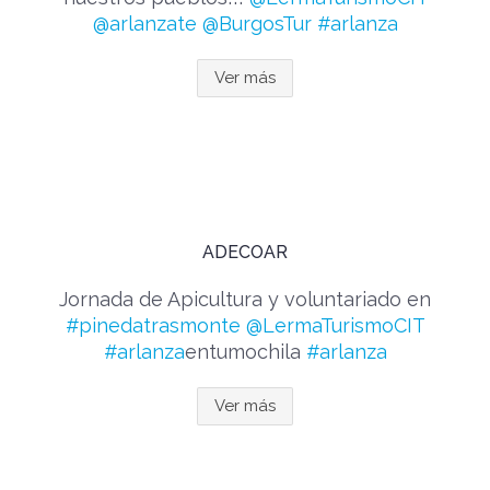
@arlanzate
@BurgosTur
#arlanza
Ver más
ADECOAR
Jornada de Apicultura y voluntariado en
#pinedatrasmonte
@LermaTurismoCIT
#arlanza
entumochila
#arlanza
Ver más