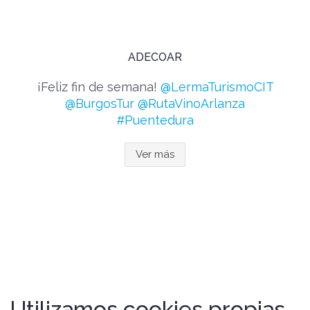
ADECOAR
¡Feliz fin de semana!
@LermaTurismoCIT
@BurgosTur
@RutaVinoArlanza
#Puentedura
Ver más
Utilizamos cookies propias