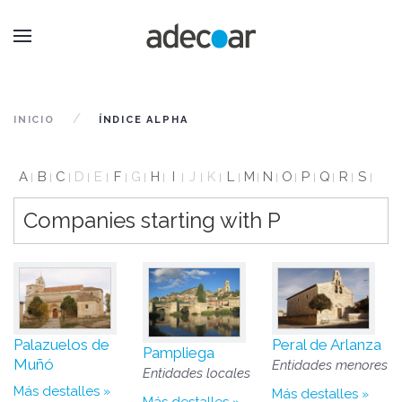
INICIO
ÍNDICE ALPHA
A
B
C
D
E
F
G
H
I
J
K
L
M
N
O
P
Q
R
S
T
U
V
W
X
Y
Z
#
Companies starting with P
Palazuelos de
Peral de Arlanza
Pampliega
Muñó
Entidades menores
Entidades locales
Más destalles
Más destalles
Más destalles