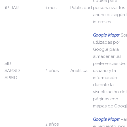
cookie para
1P_JAR
1 mes
Publicidad
personalizar los
anuncios según 
intereses.
Google Maps:
So
utilizadas por
Google para
almacenar las
SID
preferencias del
SAPISID
2 años
Analítica
usuario y la
APISID
información
durante la
visualización de 
páginas con
mapas de Googl
Google Maps:
Pa
2 años
el recuento, por