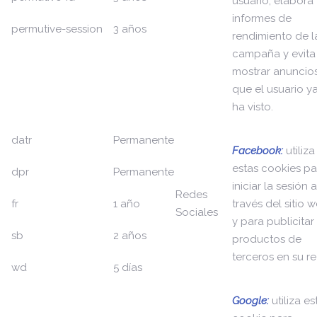
usuario, elabora
informes de
permutive-session
3 años
rendimiento de l
campaña y evita
mostrar anuncio
que el usuario y
ha visto.
datr
Permanente
Facebook:
utiliza
estas cookies pa
dpr
Permanente
iniciar la sesión a
Redes
fr
1 año
través del sitio 
Sociales
y para publicitar
sb
2 años
productos de
terceros en su re
wd
5 días
Google:
utiliza es