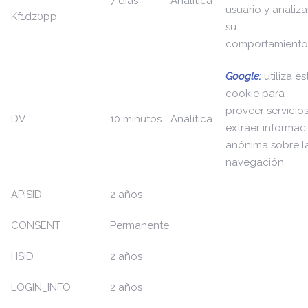
7 días
Analítica
usuario y analiza
Kf1dz0pp
su
comportamiento
Google:
utiliza es
cookie para
proveer servicios
DV
10 minutos
Analítica
extraer informac
anónima sobre l
navegación.
APISID
2 años
CONSENT
Permanente
HSID
2 años
LOGIN_INFO
2 años