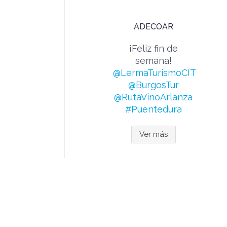
ADECOAR
¡Feliz fin de
semana!
@LermaTurismoCIT
@BurgosTur
@RutaVinoArlanza
#Puentedura
Ver más