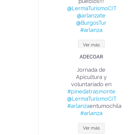
pueblos!!!
@LermaTurismoCIT
@arlanzate
@BurgosTur
#arlanza
Ver más
ADECOAR
Jornada de
Apicultura y
voluntariado en
#pinedatrasmonte
@LermaTurismoCIT
#arlanza
entumochila
#arlanza
Ver más