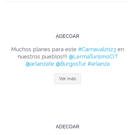
ADECOAR
Muchos planes para este
#Carnaval2023
en
nuestros pueblos!!!
@LermaTurismoCIT
@arlanzate
@BurgosTur
#arlanza
Ver más
ADECOAR