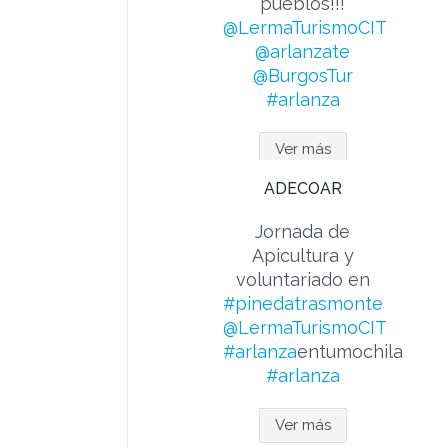
pueblos!!!
@LermaTurismoCIT
@arlanzate
@BurgosTur
#arlanza
Ver más
ADECOAR
Jornada de
Apicultura y
voluntariado en
#pinedatrasmonte
@LermaTurismoCIT
#arlanza
entumochila
#arlanza
Ver más