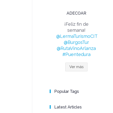
ADECOAR
¡Feliz fin de
semana!
@LermaTurismoCIT
@BurgosTur
@RutaVinoArlanza
#Puentedura
Ver más
Popular Tags
Latest Articles