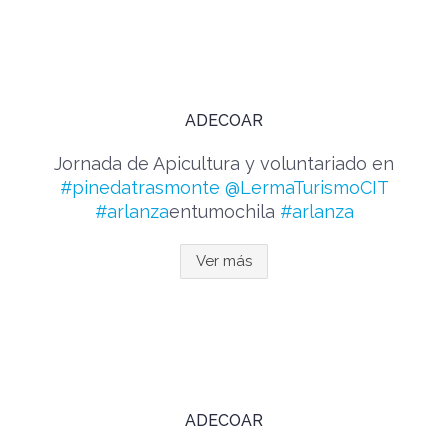
ADECOAR
Jornada de Apicultura y voluntariado en
#pinedatrasmonte
@LermaTurismoCIT
#arlanza
entumochila
#arlanza
Ver más
ADECOAR