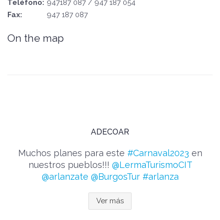
Teléfono:
947187 087 / 947 187 054
Fax:
947 187 087
On the map
ADECOAR
Muchos planes para este
#Carnaval2023
en
nuestros pueblos!!!
@LermaTurismoCIT
@arlanzate
@BurgosTur
#arlanza
Ver más