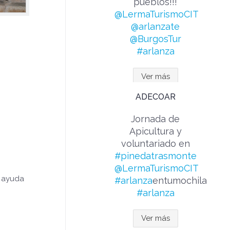
pueblos!!!
@LermaTurismoCIT
@arlanzate
@BurgosTur
#arlanza
Ver más
ADECOAR
Jornada de
Apicultura y
voluntariado en
#pinedatrasmonte
@LermaTurismoCIT
ó ayuda
#arlanza
entumochila
#arlanza
Ver más