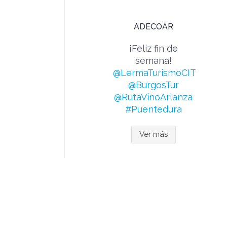
ADECOAR
¡Feliz fin de
semana!
@LermaTurismoCIT
@BurgosTur
@RutaVinoArlanza
#Puentedura
Ver más