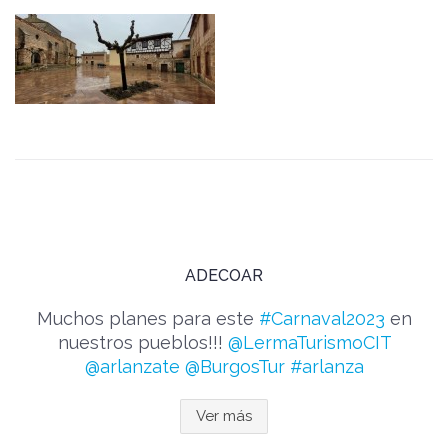
ADECOAR
Muchos planes para este
#Carnaval2023
en
nuestros pueblos!!!
@LermaTurismoCIT
@arlanzate
@BurgosTur
#arlanza
Ver más