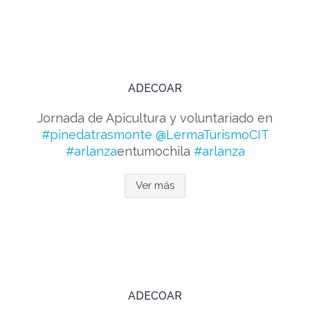
ADECOAR
Jornada de Apicultura y voluntariado en
#pinedatrasmonte
@LermaTurismoCIT
#arlanza
entumochila
#arlanza
Ver más
ADECOAR