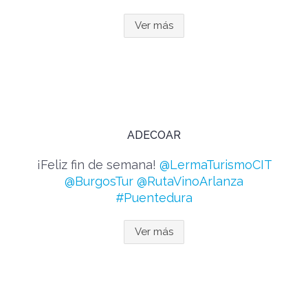
Ver más
ADECOAR
¡Feliz fin de semana!
@LermaTurismoCIT
@BurgosTur
@RutaVinoArlanza
#Puentedura
Ver más