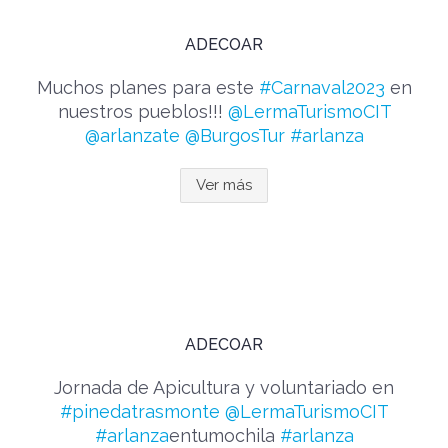
ADECOAR
Muchos planes para este
#Carnaval2023
en
nuestros pueblos!!!
@LermaTurismoCIT
@arlanzate
@BurgosTur
#arlanza
Ver más
ADECOAR
Jornada de Apicultura y voluntariado en
#pinedatrasmonte
@LermaTurismoCIT
#arlanza
entumochila
#arlanza