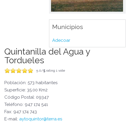
Municipios
Adecoar
Quintanilla del Agua y
Tordueles
5.0/
5
rating 1 vote
Población: 573 habitantes
Superficie: 35.00 Km2
Código Postal: 09347
Teléfono: 947 174 541
Fax: 947 174 743
E-mail:
aytoquintor@terra.es