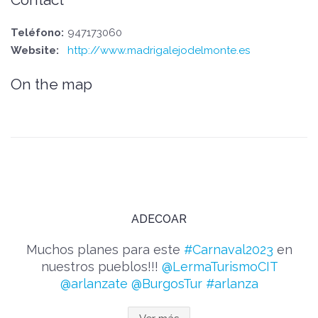
Teléfono:
947173060
Website:
http://www.madrigalejodelmonte.es
On the map
ADECOAR
Muchos planes para este
#Carnaval2023
en
nuestros pueblos!!!
@LermaTurismoCIT
@arlanzate
@BurgosTur
#arlanza