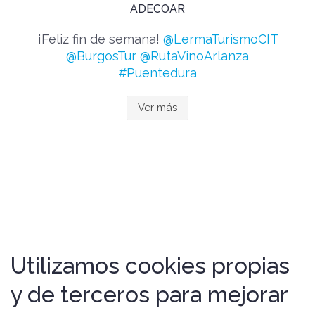
ADECOAR
¡Feliz fin de semana!
@LermaTurismoCIT
@BurgosTur
@RutaVinoArlanza
#Puentedura
Ver más
Utilizamos cookies propias
y de terceros para mejorar