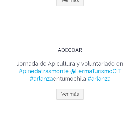
Ver más
ADECOAR
Jornada de Apicultura y voluntariado en
#pinedatrasmonte
@LermaTurismoCIT
#arlanza
entumochila
#arlanza
Ver más