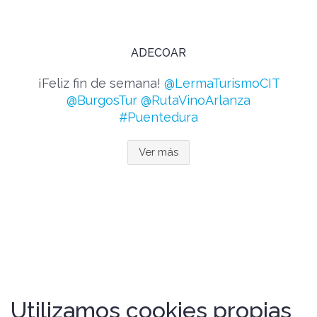
ADECOAR
¡Feliz fin de semana!
@LermaTurismoCIT
@BurgosTur
@RutaVinoArlanza
#Puentedura
Ver más
Utilizamos cookies propias