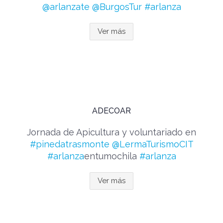
@arlanzate
@BurgosTur
#arlanza
Ver más
ADECOAR
Jornada de Apicultura y voluntariado en
#pinedatrasmonte
@LermaTurismoCIT
#arlanza
entumochila
#arlanza
Ver más