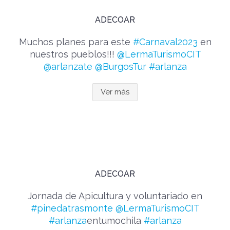
ADECOAR
Muchos planes para este
#Carnaval2023
en
nuestros pueblos!!!
@LermaTurismoCIT
@arlanzate
@BurgosTur
#arlanza
Ver más
ADECOAR
Jornada de Apicultura y voluntariado en
#pinedatrasmonte
@LermaTurismoCIT
#arlanza
entumochila
#arlanza