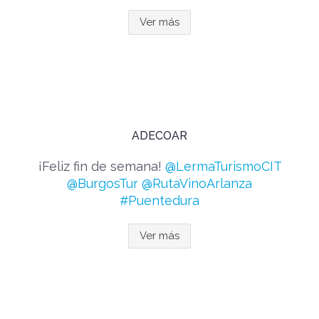
Ver más
ADECOAR
¡Feliz fin de semana!
@LermaTurismoCIT
@BurgosTur
@RutaVinoArlanza
#Puentedura
Ver más