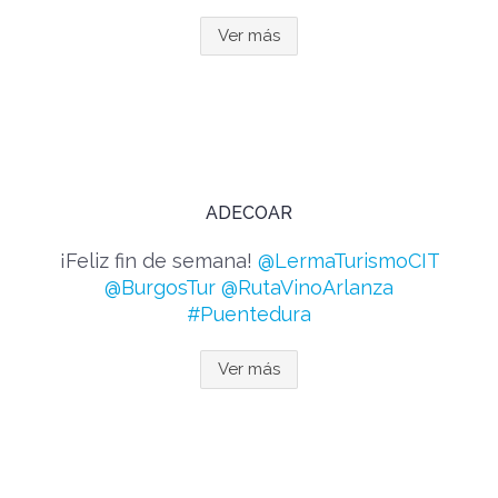
Ver más
ADECOAR
¡Feliz fin de semana!
@LermaTurismoCIT
@BurgosTur
@RutaVinoArlanza
#Puentedura
Ver más