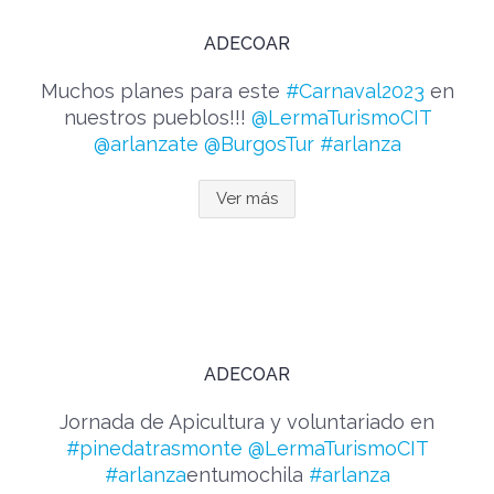
ADECOAR
Muchos planes para este
#Carnaval2023
en
nuestros pueblos!!!
@LermaTurismoCIT
@arlanzate
@BurgosTur
#arlanza
Ver más
ADECOAR
Jornada de Apicultura y voluntariado en
#pinedatrasmonte
@LermaTurismoCIT
#arlanza
entumochila
#arlanza