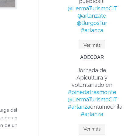
pueblos!!!
@LermaTurismoCIT
@arlanzate
@BurgosTur
#arlanza
Ver más
ADECOAR
Jornada de
Apicultura y
voluntariado en
#pinedatrasmonte
@LermaTurismoCIT
#arlanza
entumochila
urge del
#arlanza
ta de un
ón de un
Ver más