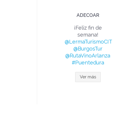
ADECOAR
¡Feliz fin de
semana!
@LermaTurismoCIT
@BurgosTur
@RutaVinoArlanza
#Puentedura
Ver más