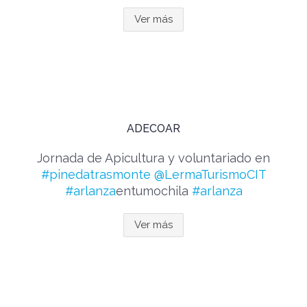
Ver más
ADECOAR
Jornada de Apicultura y voluntariado en
#pinedatrasmonte
@LermaTurismoCIT
#arlanza
entumochila
#arlanza
Ver más