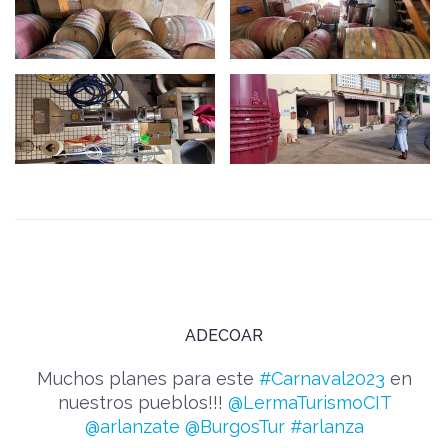
ADECOAR
Muchos planes para este
#Carnaval2023
en
nuestros pueblos!!!
@LermaTurismoCIT
@arlanzate
@BurgosTur
#arlanza