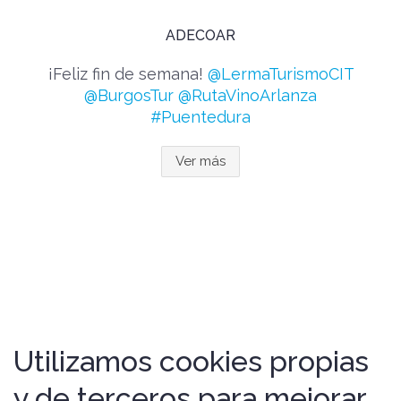
ADECOAR
¡Feliz fin de semana!
@LermaTurismoCIT
@BurgosTur
@RutaVinoArlanza
#Puentedura
Ver más
Utilizamos cookies propias
y de terceros para mejorar