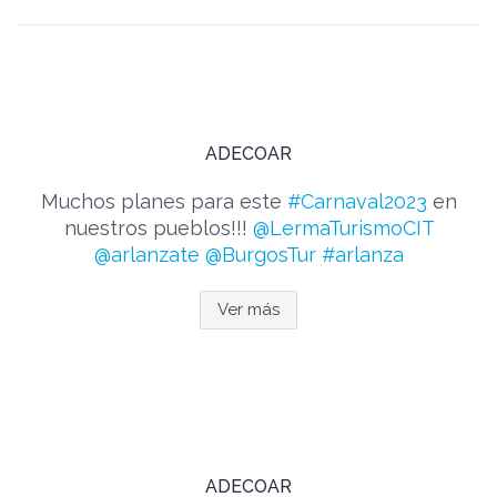
ADECOAR
Muchos planes para este
#Carnaval2023
en
nuestros pueblos!!!
@LermaTurismoCIT
@arlanzate
@BurgosTur
#arlanza
Ver más
ADECOAR