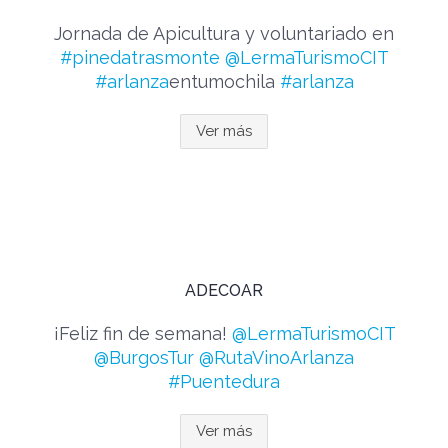
Jornada de Apicultura y voluntariado en
#pinedatrasmonte
@LermaTurismoCIT
#arlanza
entumochila
#arlanza
Ver más
ADECOAR
¡Feliz fin de semana!
@LermaTurismoCIT
@BurgosTur
@RutaVinoArlanza
#Puentedura
Ver más