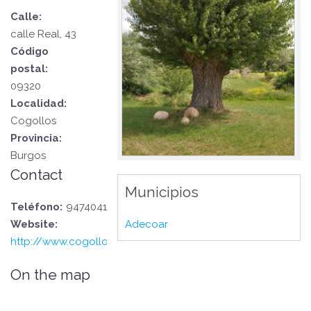
Calle:
calle Real, 43
Código
postal:
09320
Localidad:
Cogollos
Provincia:
Burgos
Contact
Municipios
Teléfono:
947404180
Adecoar
Website:
http://www.cogollos.es
On the map