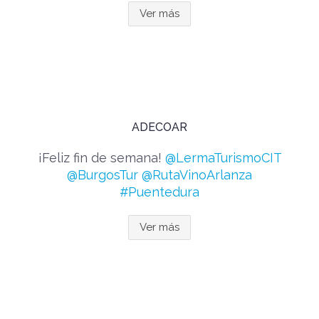
Ver más
ADECOAR
¡Feliz fin de semana!
@LermaTurismoCIT
@BurgosTur
@RutaVinoArlanza
#Puentedura
Ver más