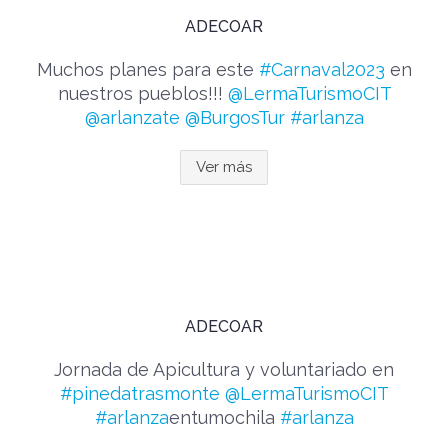
ADECOAR
Muchos planes para este
#Carnaval2023
en
nuestros pueblos!!!
@LermaTurismoCIT
@arlanzate
@BurgosTur
#arlanza
Ver más
ADECOAR
Jornada de Apicultura y voluntariado en
#pinedatrasmonte
@LermaTurismoCIT
#arlanza
entumochila
#arlanza