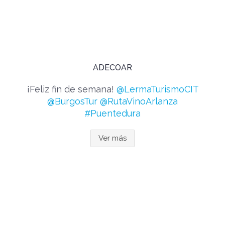
ADECOAR
¡Feliz fin de semana!
@LermaTurismoCIT
@BurgosTur
@RutaVinoArlanza
#Puentedura
Ver más