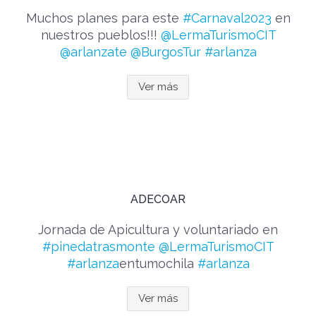
Muchos planes para este
#Carnaval2023
en
nuestros pueblos!!!
@LermaTurismoCIT
@arlanzate
@BurgosTur
#arlanza
Ver más
ADECOAR
Jornada de Apicultura y voluntariado en
#pinedatrasmonte
@LermaTurismoCIT
#arlanza
entumochila
#arlanza
Ver más