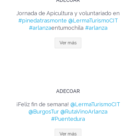
ADECOAR
Jornada de Apicultura y voluntariado en
#pinedatrasmonte
@LermaTurismoCIT
#arlanza
entumochila
#arlanza
Ver más
ADECOAR
¡Feliz fin de semana!
@LermaTurismoCIT
@BurgosTur
@RutaVinoArlanza
#Puentedura
Ver más