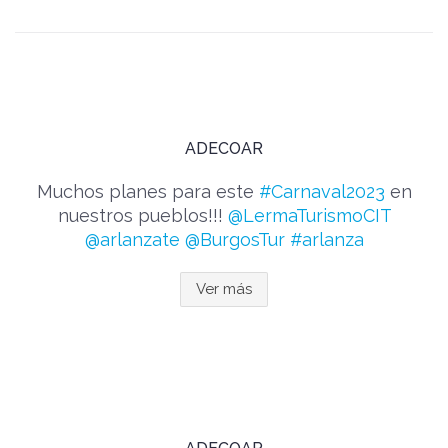
ADECOAR
Muchos planes para este
#Carnaval2023
en
nuestros pueblos!!!
@LermaTurismoCIT
@arlanzate
@BurgosTur
#arlanza
Ver más