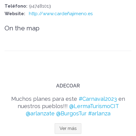
Teléfono:
947481013
Website:
http://www.cardeñajimeno.es
On the map
ADECOAR
Muchos planes para este
#Carnaval2023
en
nuestros pueblos!!!
@LermaTurismoCIT
@arlanzate
@BurgosTur
#arlanza
Ver más