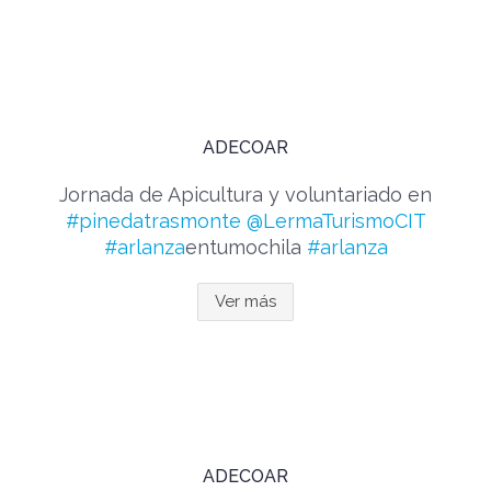
ADECOAR
Jornada de Apicultura y voluntariado en
#pinedatrasmonte
@LermaTurismoCIT
#arlanza
entumochila
#arlanza
Ver más
ADECOAR