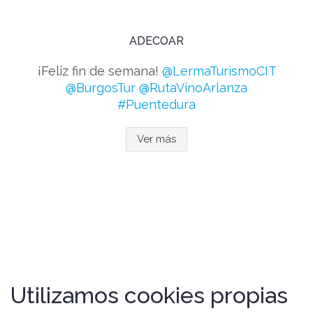
ADECOAR
¡Feliz fin de semana!
@LermaTurismoCIT
@BurgosTur
@RutaVinoArlanza
#Puentedura
Ver más
Utilizamos cookies propias