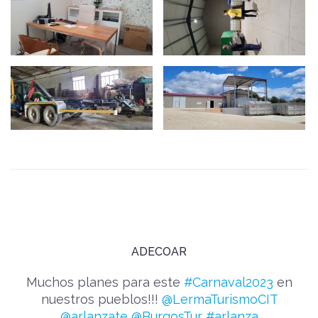
ADECOAR
Muchos planes para este
#Carnaval2023
en
nuestros pueblos!!!
@LermaTurismoCIT
@arlanzate
@BurgosTur
#arlanza