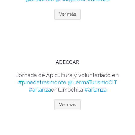
Ver más
ADECOAR
Jornada de Apicultura y voluntariado en
#pinedatrasmonte
@LermaTurismoCIT
#arlanza
entumochila
#arlanza
Ver más