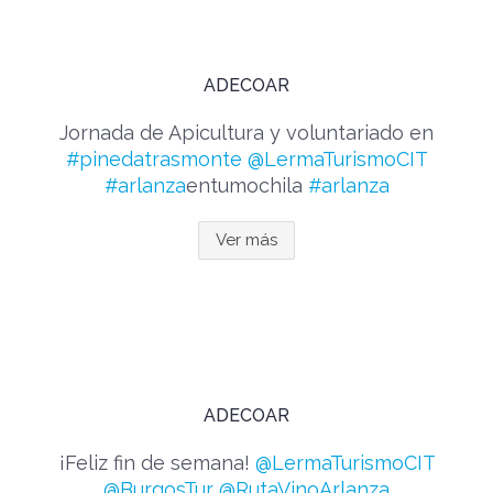
ADECOAR
Jornada de Apicultura y voluntariado en
#pinedatrasmonte
@LermaTurismoCIT
#arlanza
entumochila
#arlanza
Ver más
ADECOAR
¡Feliz fin de semana!
@LermaTurismoCIT
@BurgosTur
@RutaVinoArlanza