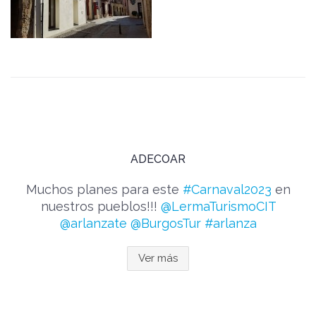
ADECOAR
Muchos planes para este
#Carnaval2023
en
nuestros pueblos!!!
@LermaTurismoCIT
@arlanzate
@BurgosTur
#arlanza
Ver más