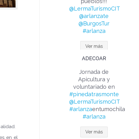
pueblos!!!
@LermaTurismoCIT
@arlanzate
@BurgosTur
#arlanza
Ver más
ADECOAR
Jornada de
Apicultura y
voluntariado en
#pinedatrasmonte
@LermaTurismoCIT
#arlanza
entumochila
#arlanza
calidad.
Ver más
es en el