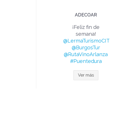
ADECOAR
¡Feliz fin de
semana!
@LermaTurismoCIT
@BurgosTur
@RutaVinoArlanza
#Puentedura
Ver más