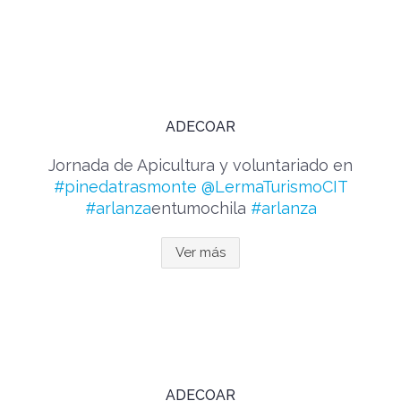
ADECOAR
Jornada de Apicultura y voluntariado en
#pinedatrasmonte
@LermaTurismoCIT
#arlanza
entumochila
#arlanza
Ver más
ADECOAR