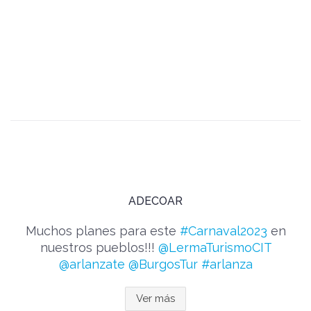
ADECOAR
Muchos planes para este
#Carnaval2023
en
nuestros pueblos!!!
@LermaTurismoCIT
@arlanzate
@BurgosTur
#arlanza
Ver más